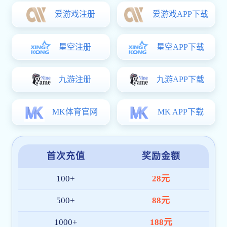
创立初心与品牌愿景
自创立之初，pg官方网站就确立了“科技驱动体育创新”的发
展方向，融合赛事直播、数据分析与观赛互动体验，打造兼
具专业性与沉浸感的体育平台。 我们希望通过技术力量让
PG电子(中国官方网站)PG官方等体育内容更便捷、更智能
地触达全球用户。