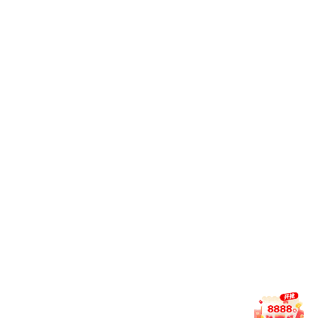
精选推荐
pg官方网站每日甄选PG电子(中国官方网站)PG官方领域的重点资
讯，覆盖多场热门赛况
伊戈达拉谈库里三种状态：首发替补与被裁的不同影
响与价值分析
本文将围绕“伊戈达拉谈库里三种状态：首发替补与被裁的不
同影响与价值分析”进行深入探讨。首先，文章将对库里...