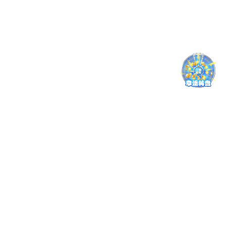
此外，通过社交媒体平台和公益活动等多渠道传播正
能量，勒布朗努力倡导公平竞争与团结合作的重要
性，让更多人了解体育精神与社会责任相结合。而这
一切，都彰显了他作为领袖应有的大格局，大视野，
对篮球事业发展及社会进步都有着不可磨灭的重要作
用。
4、辉煌成就与社会贡献
经过23年的不懈努力，勒布朗·詹姆斯已取得令人瞩目
的辉煌成就。从四次获得NBA总冠军，到四次当选
NBA最有价值球员（MVP），再到成为历史得分王之
一，这些荣誉背后，是无数汗水和奋斗。然而，对于
老詹而言，这些荣耀并不是其职业生涯唯一目标，更