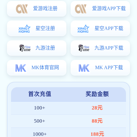
人物。他以其卓越的球技、顽强的意志和卓越的领导
能力，在NBA赛场上书写了23年的辉煌篇章。本文将
从四个方面探讨老詹的坚持出战如何展现他的领袖风
范，以及他如何在漫长的职业生涯中成为其他球员心
目中的标杆。首先，我们将分析老詹对比赛的热爱与
坚持，其次，讨论他在困难时刻展现出的领导力，第
三部分则聚焦于他如何影响年轻球员，最后，我们将
回顾他的职业成就及其对篮球运动发展的贡献。通过
这些方面，我们将深刻理解老詹作为球员和领袖的重
要性，以及他如何用行动诠释了“伟大的运动员”这一
称号。
1、对比赛的热爱与坚持
勒布朗·詹姆斯自进入NBA以来，就展现出对篮球的无