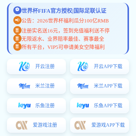
包括您在注册或使用服务过程中提供的个人信息，以及
设备参数、访问行为、位置信息等技术数据。
3. 信息使用目的
所收集的信息将主要用于识别用户身份、提供PG电子(中
国官方网站)PG官方平台服务、保障系统安全，并对内容
体验进行持续优化。
4. 信息保护与存储
您的数据将被加密存储于中国大陆地区的服务器，并通
过访问权限管理、多层防护系统等方式避免泄露与误
用。