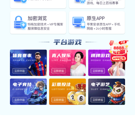
数据安全护盾
pg官方网站以严谨的数据加密体系构建平台安全屏障，确保
用户访问、操作、交互等环节的数据隐私始终处于安全状
态。
银行级加密
数据经SSL/TLS协议全程加密，避免内容被截取或篡改。