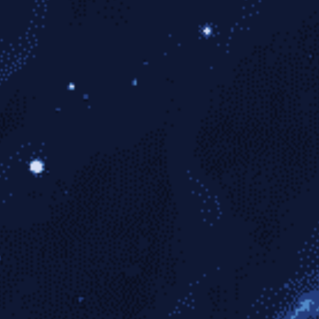
状态回暖的一天。在那场关键赛事中，他不仅打出了高效的数据
精准传球为其他队员创造机会。
，这样出色的表现使得整个球队士气大增。每一次成功进攻之后
系列操作成为全场焦点，为球队赢得了最终胜利。
职业生涯的新高，这无疑是对他努力付出的最好回报。而这一切
成果，也更加坚定要继续努力提升自己的决心。
精神的重要性。在竞技体育中，每一位成员都不可或缺，无论是
合就能改变整场比赛的发展方向。
于自身提高，也更加主动地去帮助那些需要提升能力的小伙伴。
个人的成长都会促成整个团队更大的飞跃，因此大家应该携手共