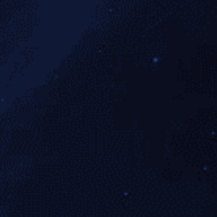
的重要性全
主帅莫拉再次强调了梦想与状态对...
奖金优势达
演愈烈，特别是对于那些希望获得更...
NBA明星