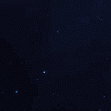
近日，巴哈马国家队正式公布了参加
2026-08-03
米切尔谈比赛失利原因强调细
在最近的一场比赛中，米切尔对球队
2026-07-06
pg官方网站
问鼎网页版入口是官方网站提供综合
青
娱乐与体育服务，涵盖足球、篮球、
s
电竞等赛事资讯、数据分析及互动游
戏体验。支持网页版与移动端访问，
提供手机版、app下载、登录入口、
官方网站、网页版、平台、网址、地
址、注册、娱乐入口，方便用户实时