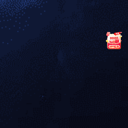
作才能获得持续性的成功。这种文化也将成
领球队获得胜利。他对于教练悉心指导及队
，这一过程也使得每一个参与其中的人都收
诚交流与共同奋斗实现更高目标。不仅要在
书写属于他们的新篇章！