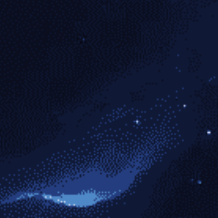
最终，在这个充满竞争与挑战的环境中，
为未来球队发展的基石，而这份珍贵体验
总结：
综上所述，古德温通过自身努力以及得到
友情谊的不懈赞美体现了运动员之间相互
获颇丰，无论是心理上的成长还是技术上
未来，对于古德WIN及其所在球队而言
技战术层面持续精进，更要在人际关系上