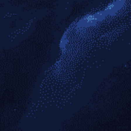
他们以团结一致战斗到底为目标，再次证明只有真正实现团结协
也将在每一位成员心中留下难以磨灭的印记。
来自教练和队友的大力支持，实现了个人能力的大幅提升，并带
依赖的重要性，并彰显出优秀团队文化所带来的巨大力量。同时
的突破，都为未来的发展奠定了坚实基础。
，将继续秉持这种团结合作、互帮互助的发展理念，通过彼此间真
打造更紧密、更强大的集体，为即将到来的挑战做好准备，共同