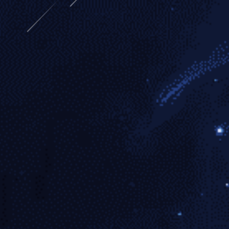
3、展现出色个人表现
经过不断努力与磨砺，古德温终于迎来了
策，不仅为自己争取到了得分机会，还用
他的灵活跑位与迅捷反应令对手防不胜防
着他的发挥。最终，他凭借精彩绝伦的一
赛后统计数据显示，他的数据几乎达到了
出。在荣耀降临之际，他倍感珍惜这一切
4、团队精神的重要性
通过这次经历，古德温深刻体会到了团队
重要的角色。有时候，一次简单有效地配
正因为有了这样的认知，古德温不仅专注
以此来增强全队整体实力。他相信，每一