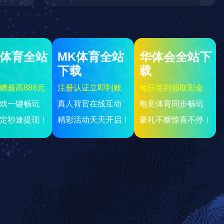
温明白，成功不仅仅依赖于自身实力，更需
天这样的辉煌成绩。正是这种师生情谊，让
让他在技术上不断进步。无论是在场上还是
鼓舞让他能够更加专注于比赛，从而发挥出
自己的能力。
是赢得比赛的重要法宝。因此，在取得胜利