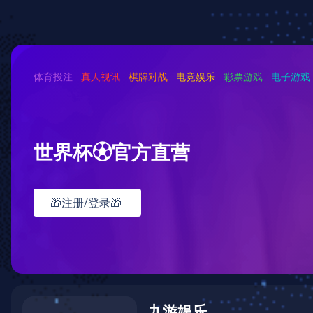
pg官方网站
A
欢迎访问
pg官方网站
，提供全面覆盖
新千场比赛