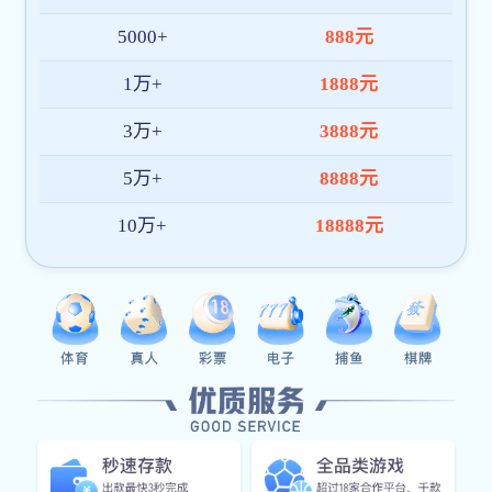
功运动员共同拥有的特质。只有通过艰苦训练，才能
够提升自身实力，赢得教练和队友的信任。
其次，阿森西奥以身作则，为队内其他球员树立了一
个良好的榜样。在竞争激烈的足球环境中，每个球员
都希望能够脱颖而出。但如果缺乏努力与坚持，即使
再优秀的人也难以达到理想状态。他在假期中的额外
训练，不仅是为自己铺路，也是在向同伴们传递一种
“永不放弃”的积极理念。
最后，通过这种坚持，加上合理安排饮食与休息，阿
森西奥能够有效地避免受伤风险，从而确保身体状态
始终保持最佳。他明白，一个健康且充满活力的身
体，是实现竞技目标的重要保障。因此，他把假期当
成了提升自己的契机，而不是放松享乐。