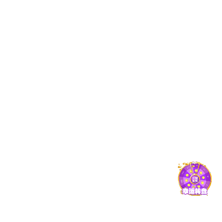
到激励而产生共鸣，从而形成一个团结进取的氛围。
这样的团队文化，有助于增强队伍凝聚力，提高整体
战斗力。当每位成员都愿意为集体目标付出额外努力
时，球队自然会朝着更高层次迈进。
与此同时，在即将到来的新赛季中，如果每位球员都
能像阿森西奥一样投入更多精力与时间去提高自己，
那么球队在各项赛事中的表现必定会更加精彩。这种
良性的循环，不仅利于当前赛季，也为俱乐部长远发
展打下坚实基础。
4、年轻球员的榜样作用
对于很多年轻球员而言，阿森西奥无疑成为了他们学
习和模仿的重要对象。他用实际行动证明，只要有足