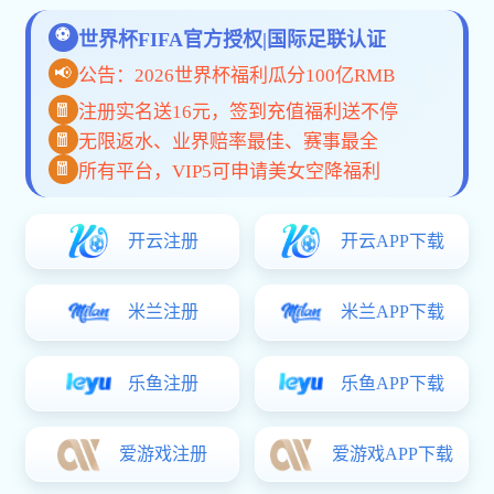
手机App
网页版
米兰9号引援目标多样化DV9基恩莱
万卢卡库均在考虑之中
2026-05-30 22:26
74 次阅读
首页
/
体育热讯
在当前转会市场上，AC米兰的9号位置引援目标呈现