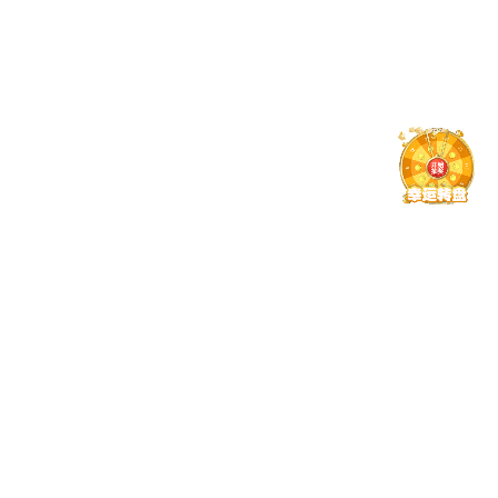
4、卢卡库：强壮型前锋选择
罗梅卢·卢卡库以其强壮体格和丰富比赛经验而闻名。
他既可以担任单箭头，也能参与到更多团队配合中
去，对于任何防线都有很大的威胁。在国际米兰时
期，他已经证明了自己拥有改变比赛走势的能力，对
抗性极强，让后卫们难以处理。
Lukaku 的加盟意味着AC米兰将在身体对抗方面具备
巨大的优势，同时也增加了定位球进攻方面的一种选
择。他擅长于利用身体优势进行抢点，并具备较强的
门前嗅觉，这些都符合现代足球对中心前锋的新要
求。
不过，同样需要注意的是，卢卡库是否能够适应新环