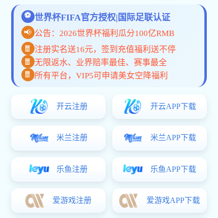
手机App
网页版
巴西国家队计划内马尔复出热身赛
检验其是否继续参加世界杯淘汰赛
2026-07-08 19:29
61 次阅读
首页
/
体育热讯
巴西国家队在世界杯淘汰赛即将到来之际，决定让内