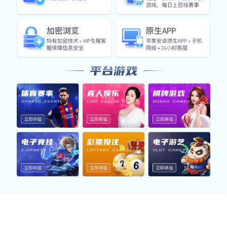
热身赛对于任何一支参赛球队来说，都具有重要意
义。这不仅是为了适应比赛节奏，更是一次检验球员
状态和战术安排的重要机会。在世界杯这样的大型赛
事中，每一场热身赛都可能成为决定成败的一环。因
此，这场针对内马尔复出的热身赛尤为关键。
通过这场热身赛，教练组可以更准确地评估内马尔当
前身体状况及竞技状态。如果他能顺利完成比赛，并
展现出良好的表现，那么无疑会增强教练组对他在未
来淘汰赛中的使用信心。同时，这也是一个观察其他
替补球员表现的平台，为主力阵容做出调整提供依
据。
此外，热身赛还可以帮助球队进行战术演练。在面对
不同风格和实力水平的对手时，通过不断磨合提高整